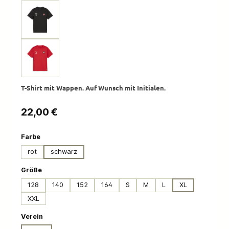
T-Shirt mit Wappen. Auf Wunsch mit Initialen.
Regulärer Preis:
22,00 €
auswählen
Farbe
rot
schwarz
auswählen
Größe
128
140
152
164
S
M
L
XL
XXL
auswählen
Verein