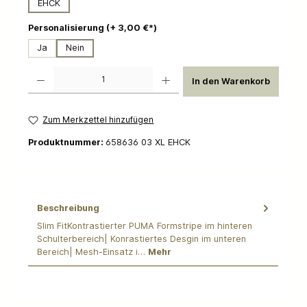
EHCK
auswählen
Personalisierung (+ 3,00 €*)
Ja
Nein
Produkt Anzahl: Gib den gewünschten Wert ein oder benutze die Schaltflächen um die 
In den Warenkorb
Zum Merkzettel hinzufügen
Produktnummer:
658636 03 XL EHCK
Beschreibung
Slim FitKontrastierter PUMA Formstripe im hinteren
Schulterbereich| Konrastiertes Desgin im unteren
Bereich| Mesh-Einsatz i…
Mehr