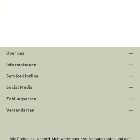
Über uns
Informationen
Service-Hotline
Social Media
Zahlungsarten
Versandarten
Alle Preise inkl. gesetzl. Mehrwertsteuer zzgl.
Versandkosten
und ggf.