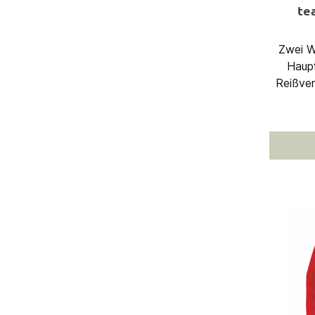
te
Zwei W
Haupt
Reißver
Reißve
zusamme
gepo
Schul