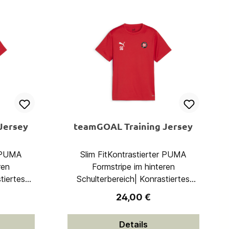
Jersey
teamGOAL Training Jersey
r PUMA
Slim FitKontrastierter PUMA
ren
Formstripe im hinteren
tiertes
Schulterbereich| Konrastiertes
ch| Mesh-
Desgin im unteren Bereich| Mesh-
reis:
Regulärer Preis:
24,00 €
ch für
Einsatz im Rückenbereich für
ität|
bessere Atmungsaktivität|
Details
er- und
Gewebestruktur im Vorder- und