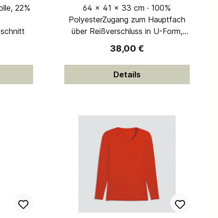
olle, 22%
64 x 41 x 33 cm · 100%
PolyesterZugang zum Hauptfach
schnitt
über Reißverschluss in U-Form,
Bodenfach, Reißverschlusstasche
reis:
Regulärer Preis:
38,00 €
an der Seite, kleines Frontfach,
seitliche Netztasche für
Details
Wasserflasche, verstellbarer,
gepolsterter Schultergurt77 Liter