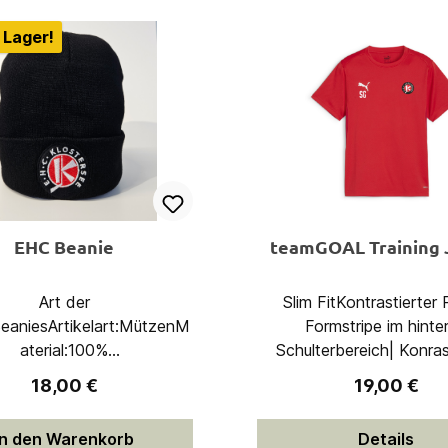
 Lager!
EHC Beanie
teamGOAL Training 
Art der
Slim FitKontrastierte
eaniesArtikelart:MützenM
Formstripe im hinte
aterial:100%
Schulterbereich| Konras
rMaterialtyp:StrickPflegehi
Desgin im unteren Berei
Regulärer Preis:
Regulärer P
18,00 €
19,00 €
nweis:40°C
Einsatz im Rückenberei
hbarNachhaltigkeit &
bessere Atmungsaktiv
In den Warenkorb
Details
Siegel:Recycelter
Gewebestruktur im Vord