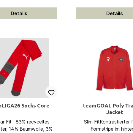
chluss an der Vorderseite|
Polyester
satz in der Stadt, die
sche Verarbeitung am Arm
eld Polylana® Beanie ist
Details
Details
Material: 100% Polyester,
fekte Begleiter für jedes
Tricot (220g/m²)
Abenteuer.
mLIGA26 Socks Core
teamGOAL Poly Tra
Jacket
ar Fit · 83% recyceltes
Slim FitKontrastierte
ter, 14% Baumwolle, 3%
Formstripe im hinte