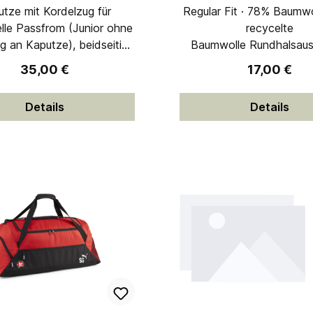
tze mit Kordelzug für
Regular Fit · 78% Baumw
elle Passfrom (Junior ohne
recycelte
g an Kaputze), beidseitige
Baumwolle Rundhalsaus
taschen an der Vorderseite,
Regulärer Preis:
Regulärer P
35,00 €
17,00 €
chluss an der Vorderseite
r Fit 68% Baumwolle BCI,
Details
Details
32% Polyester