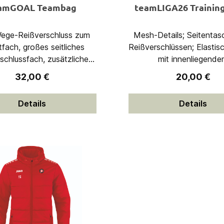
amGOAL Teambag
teamLIGA26 Training
ege-Reißverschluss zum
Mesh-Details; Seitentas
fach, großes seitliches
Reißverschlüssen; Elastis
schlussfach, zusätzliches
mit innenliegend
kleines seitliches
Kordelzug; Seitenparti
Regulärer Preis:
Regulärer Pr
32,00 €
20,00 €
rschlussfach, mit einem
PUMA Formstripe-inspi
Klettverschluss
grafischem DruckRegula
Details
Details
nschließbare Tragegriffe,
dryCELL · 100% recyc
lsterter, verstellbarer
Polyester
tergurt 100% Polyester