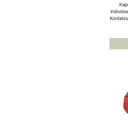
Kapu
individu
Kordelzu
Eingriff
Reißvers
Regula