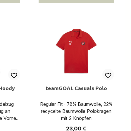
: 100%
RückenbereichMaterial: 100%
140g/m²)
Polyester, Double Knit (140g/m²)
 Hoody
teamGOAL Casuals Polo
rdelzug
Regular Fit · 78% Baumwolle, 22%
ug an
recycelte Baumwolle Polokragen
e Vorne
mit 2 Knöpfen
 32%
eis:
Regulärer Preis:
23,00 €