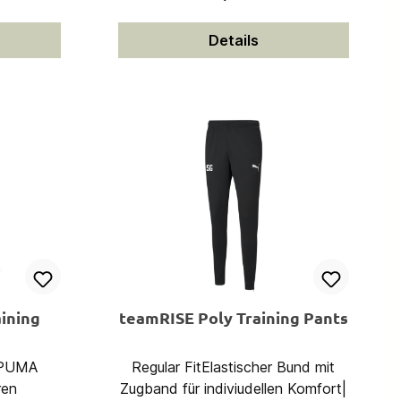
Details
ining
teamRISE Poly Training Pants
r PUMA
Regular FitElastischer Bund mit
ren
Zugband für indiviudellen Komfort|