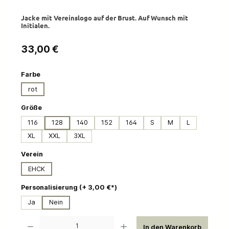
Jacke mit Vereinslogo auf der Brust. Auf Wunsch mit
Initialen.
Regulärer Preis:
33,00 €
auswählen
Farbe
rot
auswählen
Größe
116
128
140
152
164
S
M
L
XL
XXL
3XL
auswählen
Verein
EHCK
auswählen
Personalisierung (+ 3,00 €*)
Ja
Nein
Produkt Anzahl: Gib den gewünschten Wert ein oder benutze die Schaltflächen um die 
In den Warenkorb