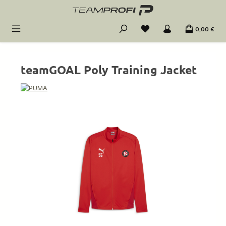
Zum Hauptinhalt springen
0,00 €
teamGOAL Poly Training Jacket
Bildergalerie überspringen