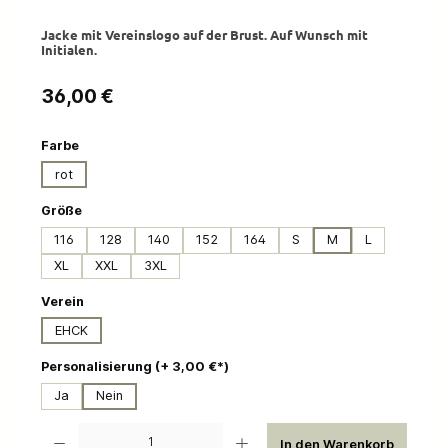
Jacke mit Vereinslogo auf der Brust. Auf Wunsch mit
Initialen.
Regulärer Preis:
36,00 €
auswählen
Farbe
rot
auswählen
Größe
116
128
140
152
164
S
M
L
XL
XXL
3XL
auswählen
Verein
EHCK
auswählen
Personalisierung (+ 3,00 €*)
Ja
Nein
Produkt Anzahl: Gib den gewünschten Wert ein oder benutze die Schaltflächen um die 
In den Warenkorb