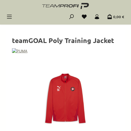
Zum Hauptinhalt springen
0,00 €
teamGOAL Poly Training Jacket
Bildergalerie überspringen