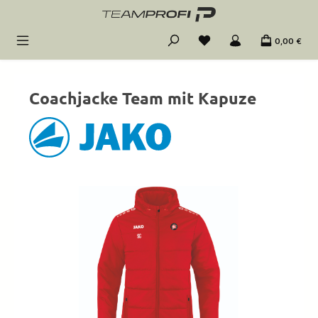
Zum Hauptinhalt springen
0,00 €
Coachjacke Team mit Kapuze
Bildergalerie überspringen