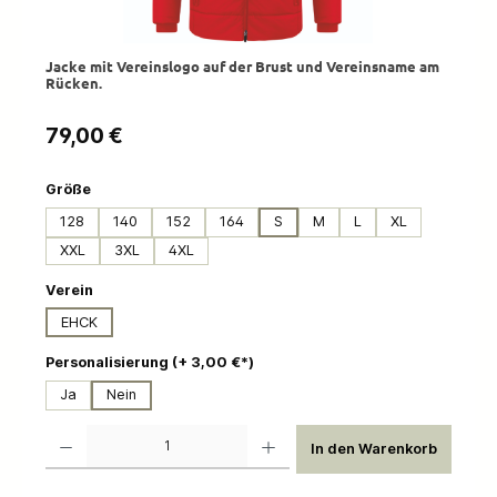
Jacke mit Vereinslogo auf der Brust und Vereinsname am
Rücken.
Regulärer Preis:
79,00 €
auswählen
Größe
128
140
152
164
S
M
L
XL
XXL
3XL
4XL
auswählen
Verein
EHCK
auswählen
Personalisierung (+ 3,00 €*)
Ja
Nein
Produkt Anzahl: Gib den gewünschten Wert ein oder benutze die Schaltflächen um die 
In den Warenkorb