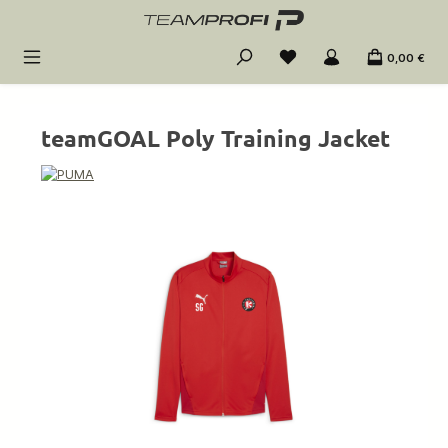
Zum Hauptinhalt springen
0,00 €
teamGOAL Poly Training Jacket
Bildergalerie überspringen