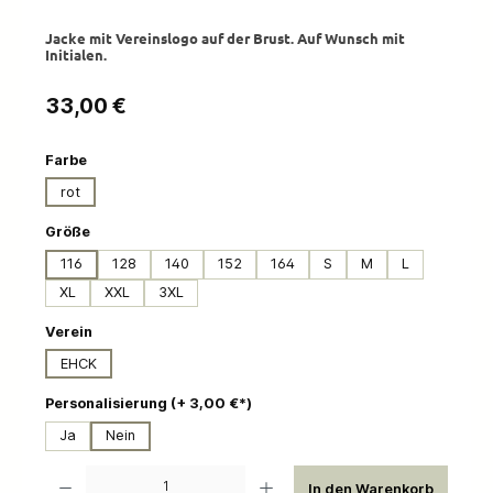
Jacke mit Vereinslogo auf der Brust. Auf Wunsch mit
Initialen.
Regulärer Preis:
33,00 €
auswählen
Farbe
rot
auswählen
Größe
116
128
140
152
164
S
M
L
XL
XXL
3XL
auswählen
Verein
EHCK
auswählen
Personalisierung (+ 3,00 €*)
Ja
Nein
Produkt Anzahl: Gib den gewünschten Wert ein oder benutze die Schaltflächen um die 
In den Warenkorb