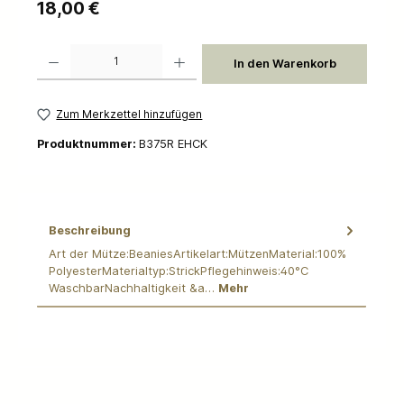
Regulärer Preis:
18,00 €
Produkt Anzahl: Gib den gewünschten Wert ein oder benutze die Schaltflächen um die 
In den Warenkorb
Zum Merkzettel hinzufügen
Produktnummer:
B375R EHCK
Beschreibung
Art der Mütze:BeaniesArtikelart:MützenMaterial:100%
PolyesterMaterialtyp:StrickPflegehinweis:40°C
WaschbarNachhaltigkeit &a…
Mehr