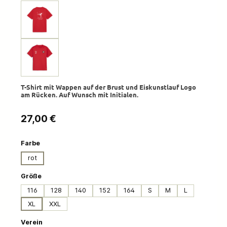
T-Shirt mit Wappen auf der Brust und Eiskunstlauf Logo
am Rücken. Auf Wunsch mit Initialen.
Regulärer Preis:
27,00 €
auswählen
Farbe
rot
auswählen
Größe
116
128
140
152
164
S
M
L
XL
XXL
auswählen
Verein