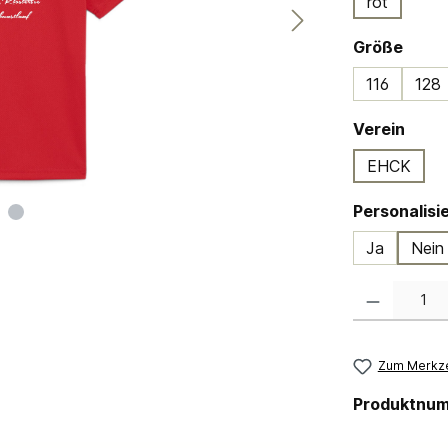
rot
ausw
Größe
116
128
ausw
Verein
EHCK
Ja
Nein
Produkt Anzahl:
Zum Merkze
Produktnu