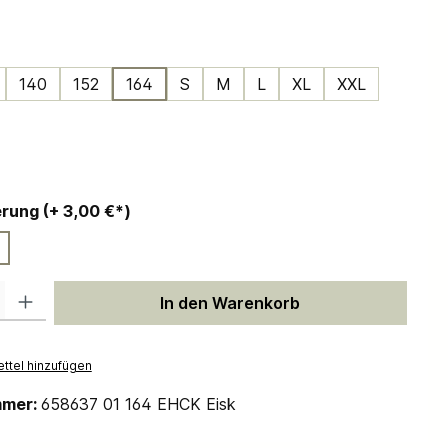
ählen
140
152
164
S
M
L
XL
XXL
ählen
auswählen
Personalisierung (+ 3,00 €*)
 Gib den gewünschten Wert ein oder benutze die Schaltflächen um die Anzah
In den Warenkorb
ttel hinzufügen
mmer:
658637 01 164 EHCK Eisk