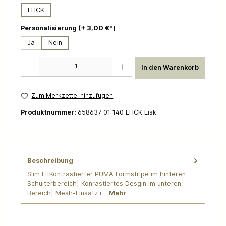
EHCK
auswählen
Personalisierung (+ 3,00 €*)
Ja
Nein
Produkt Anzahl: Gib den gewünschten Wert ein oder benutze die Schaltflächen um die 
In den Warenkorb
Zum Merkzettel hinzufügen
Produktnummer:
658637 01 140 EHCK Eisk
Beschreibung
Slim FitKontrastierter PUMA Formstripe im hinteren
Schulterbereich| Konrastiertes Desgin im unteren
Bereich| Mesh-Einsatz i…
Mehr