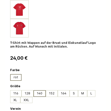
T-Shirt mit Wappen auf der Brust und Eiskunstlauf Logo
am Rücken. Auf Wunsch mit Initialen.
Regulärer Preis:
24,00 €
auswählen
Farbe
rot
auswählen
Größe
116
128
140
152
164
S
M
L
XL
XXL
auswählen
Verein