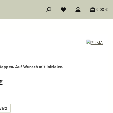
0,00 €
Wappen. Auf Wunsch mit Initialen.
is:
€
ählen
warz