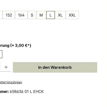
ählen
152
164
S
M
L
XL
XXL
ählen
auswählen
Personalisierung (+ 3,00 €*)
 Gib den gewünschten Wert ein oder benutze die Schaltflächen um die Anzah
In den Warenkorb
ttel hinzufügen
mmer:
658636 01 L EHCK