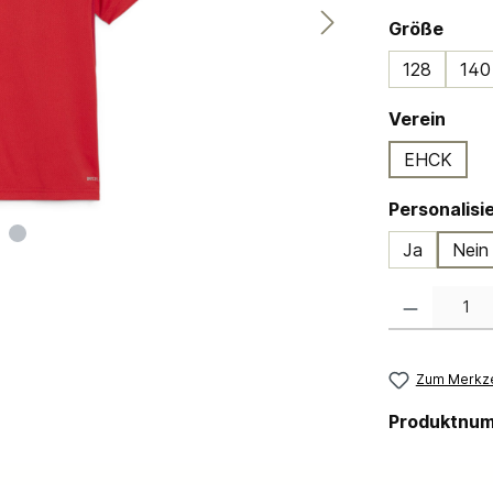
ausw
Größe
128
140
ausw
Verein
EHCK
Ja
Nein
Produkt Anzahl:
Zum Merkze
Produktnu