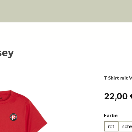
sey
T-Shirt mit 
Regulärer Pre
22,00 
ausw
Farbe
rot
sch