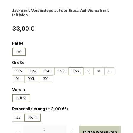
Jacke mit Vereinslogo auf der Brust. Auf Wunsch mit
Initialen.
Regulärer Preis:
33,00 €
auswählen
Farbe
rot
auswählen
Größe
116
128
140
152
164
S
M
L
XL
XXL
3XL
auswählen
Verein
EHCK
auswählen
Personalisierung (+ 3,00 €*)
Ja
Nein
Produkt Anzahl: Gib den gewünschten Wert ein oder benutze die Schaltflächen um die 
In den Warenkorb