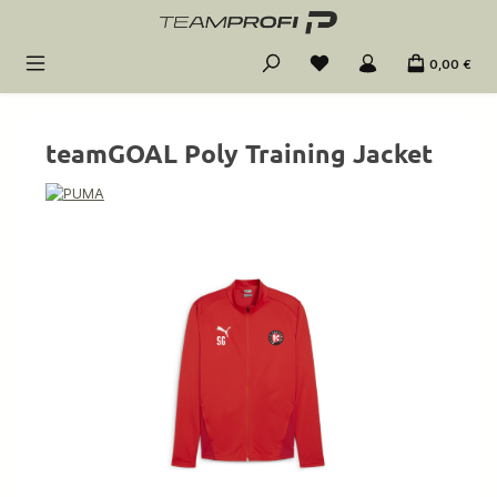
Zum Hauptinhalt springen
0,00 €
teamGOAL Poly Training Jacket
Bildergalerie überspringen